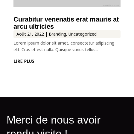
Curabitur venenatis erat mauris at
arcu ultricies
Août 21, 2022
|
Branding
,
Uncategorized
Lorem ipsum dolor sit amet, consectetur adipiscing
elit. Cras et est nulla. Quisque varius tellus...
lire plus
M
e
r
c
i
d
e
n
o
u
s
a
v
o
i
r
r
e
n
d
u
v
i
s
i
t
e
!