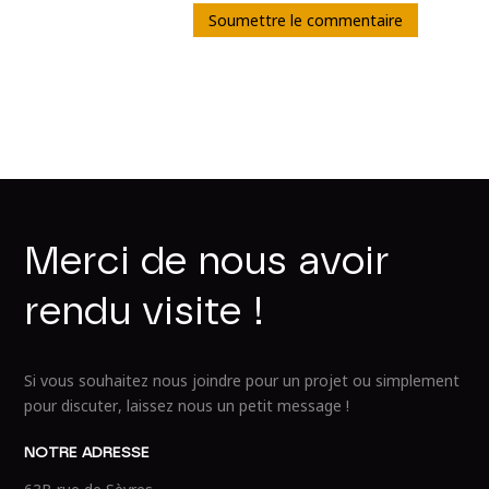
Soumettre le commentaire
M
e
r
c
i
d
e
n
o
u
s
a
v
o
i
r
r
e
n
d
u
v
i
s
i
t
e
!
Si vous souhaitez nous joindre pour un projet ou simplement
pour discuter, laissez nous un petit message !
NOTRE ADRESSE