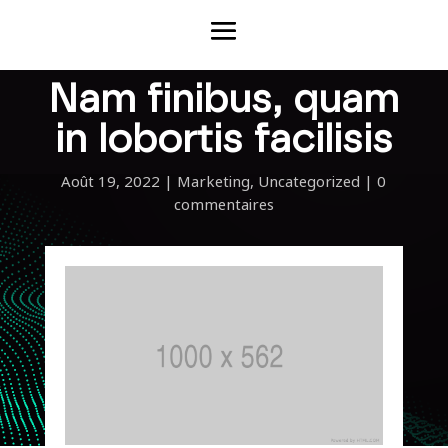
Nam finibus, quam
in lobortis facilisis
Août 19, 2022
|
Marketing
,
Uncategorized
|
0
commentaires