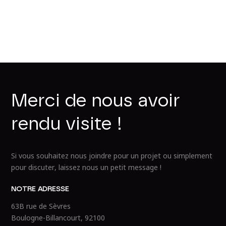
M
e
r
c
i
d
e
n
o
u
s
a
v
o
i
r
r
e
n
d
u
v
i
s
i
t
e
!
Si vous souhaitez nous joindre pour un projet ou simplement
pour discuter, laissez nous un petit message !
NOTRE ADRESSE
63B rue de Sèvres
Boulogne-Billancourt, 92100