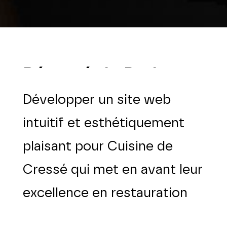
R
é
s
u
m
é
d
u
P
r
o
j
e
t
Développer un site web
intuitif et esthétiquement
plaisant pour Cuisine de
Cressé qui met en avant leur
excellence en restauration
collective.